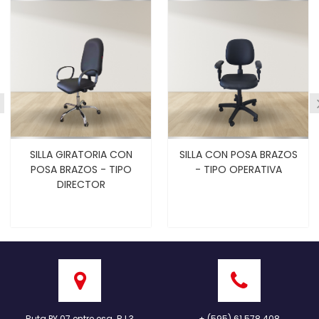
LA GIRATORIA CON
SILLA CON POSA BRAZOS
SILLA
A BRAZOS - TIPO
- TIPO OPERATIVA
DIRECTOR
Ruta PY 07 entre esq. R.I.3
+ (595) 61 578 408