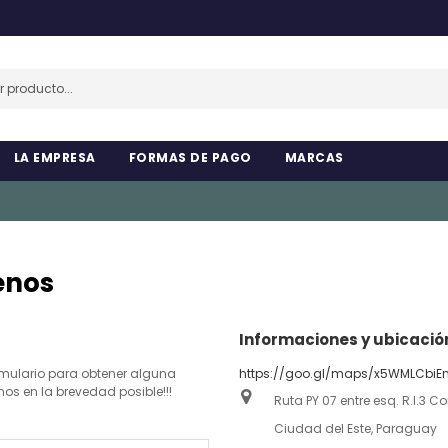
LA EMPRESA
FORMAS DE PAGO
MARCAS
enos
Informaciones y ubicació
rmulario para obtener alguna
https://goo.gl/maps/x5WMLCbi
os en la brevedad posible!!!
Ruta PY 07 entre esq. R.I.3 C
Ciudad del Este, Paraguay