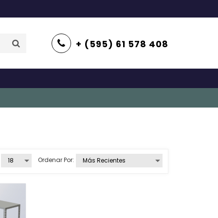
+ (595) 61 578 408
Ordenar Por: