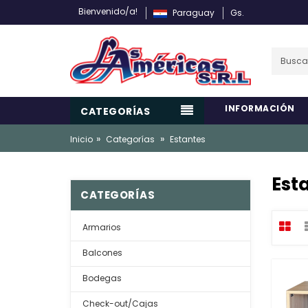
Bienvenido/a!
Paraguay
Gs.
INFORMACIÓN
CATEGORÍAS
»
»
Inicio
Categorías
Estantes
Est
CATEGORÍAS
Armarios
Balcones
Bodegas
Check-out/Cajas